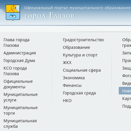
Глава города
Градостроительство
Обр
Глазова
гра
Образование
Администрация
Зап
Культура и спорт
Городская Дума
Пра
ЖКХ
КСО города
Защ
Социальная сфера
Глазова
Фот
Экономика
Официальные
Вид
Финансы
документы
Нов
Городская среда
Муниципальные
Кар
услуги
НКО
Под
Муниципальные
торги
Муниципальная
служба