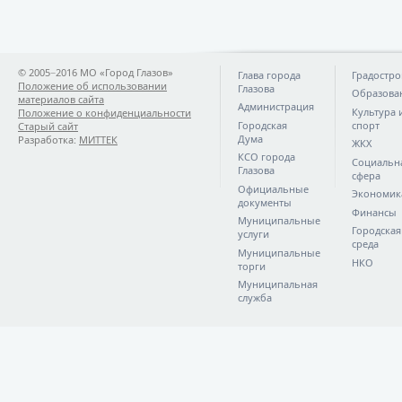
© 2005−2016 МО «Город Глазов»
Глава города
Градостро
Положение об использовании
Глазова
Образова
материалов сайта
Администрация
Культура 
Положение о конфиденциальности
Городская
спорт
Старый сайт
Дума
Разработка:
МИТТЕК
ЖКХ
КСО города
Социальн
Глазова
сфера
Официальные
Экономик
документы
Финансы
Муниципальные
Городская
услуги
среда
Муниципальные
НКО
торги
Муниципальная
служба