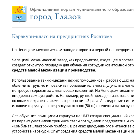
Каракури-класс на предприятиях Росатома
На Чепецком механическом заводе откроется первый на предприяти
Чепецкий механический завод как предприятие, входящее в состав
создает открытую площадку для обучения сотрудников атомной о
средств малой механизации производства
.
Использование таких «механических помощников», работающих на 
облегчить труд, но и повысить производительность, улучшить логи
не требует серьезных финансовых вложений. На Чепецком механич
внедрены семь устройств. Например, ручной пресс для изготовлен
позволил сократить время выпрессовки в 3 раза. А внедрение сист
исключить ручную перегрузку заготовок (50 кг) с тележки на загруз
Для обучения принципам каракури на ЧМЗ создан специальный кл
из первых участников тренинга стали сотрудники предприятия и ко
«Комбинат Электрохимприбор». В рамках двухдневного интенсива 
устройства каракури. Опыт создания средств малой механизации р