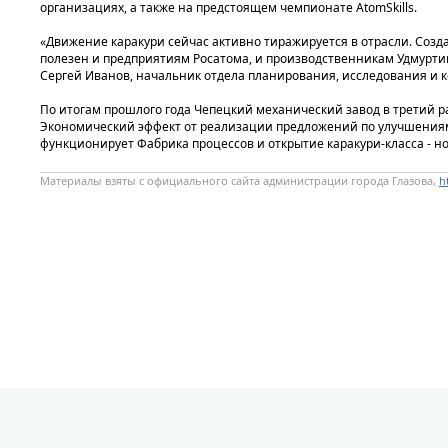
организациях, а также на предстоящем чемпионате AtomSkills.
«Движение каракури сейчас активно тиражируется в отрасли. Создав
полезен и предприятиям Росатома, и производственникам Удмурти
Сергей Иванов, начальник отдела планирования, исследования и к
По итогам прошлого года Чепецкий механический завод в третий 
Экономический эффект от реализации предложений по улучшениям, 
функционирует Фабрика процессов и открытие каракури-класса - н
Материалы взяты с официального сайта администрации города Глазова,
h