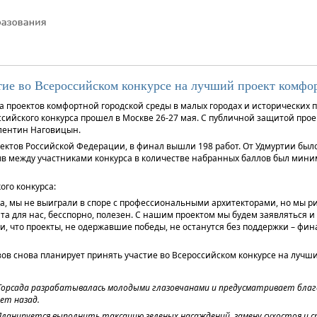
тие во Всероссийском конкурсе на лучший проект комфо
а проектов комфортной городской среды в малых городах и исторических п
оссийского конкурса прошел в Москве 26-27 мая. С публичной защитой пр
алентин Наговицын.
бъектов Российской Федерации, в финал вышли 198 работ. От Удмуртии был
зрыв между участниками конкурса в количестве набранных баллов был миним
ого конкурса:
а, мы не выиграли в споре с профессиональными архитекторами, но мы ри
ата для нас, бесспорно, полезен. С нашим проектом мы будем заявляться и
, что проекты, не одержавшие победы, не останутся без поддержки – фин
зов снова планирует принять участие во Всероссийском конкурсе на лучш
а Горсада разрабатывалась молодыми глазовчанами и предусматривает бла
ет назад.
анируется выполнить таксацию зеленых насаждений, замену сухостоя и с