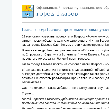
Глава города Глазова прокомментировал учас
29 мая стали известны победители Всероссийского конкурс
финал, но до победы не хватило одного шага. Финал Всер
глава города Глазова Олег Бекмеметьев и автор проекта В
Всего на конкурс было направлено около 450 заявок от су
по 2 проекта от Сарапула и Воткинска, 1 — от Глазова. Ра
народного голосования более 9 тысяч голосов.
Глава города Глазова прокомментировал итоги Всероссийск
«Поздравляю коллег из Воткинска с одержанной победой! Д
выглядел достойно, а опыт участия в конкурсе такого форм
возможные способы реализации. Кроме того нам пообещали
Бекмеметьев.
Олег Николаевич также добавил, что в следующем году Гла
Справка:
Горсад - проект глазовских урбанистов. Концепция проект
месте бывшего горсада, который был основан больше ста л
Площадь реконструируемой территории составляет 2 га. Пл