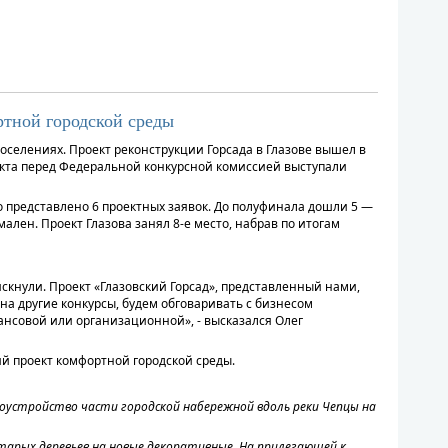
ртной городской среды
оселениях. Проект реконструкции Горсада в Глазове вышел в
оекта перед Федеральной конкурсной комиссией выступали
о представлено 6 проектных заявок. До полуфинала дошли 5 —
ален. Проект Глазова занял 8-е место, набрав по итогам
скнули. Проект «Глазовский Горсад», представленный нами,
 на другие конкурсы, будем обговаривать с бизнесом
ансовой или организационной», - высказался Олег
ий проект комфортной городской среды.
гоустройство части городской набережной вдоль реки Чепцы на
тарых деревьев на новые декоративные. На прилегающей к