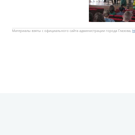
Материалы взяты с официального сайта администрации города Глазова,
h