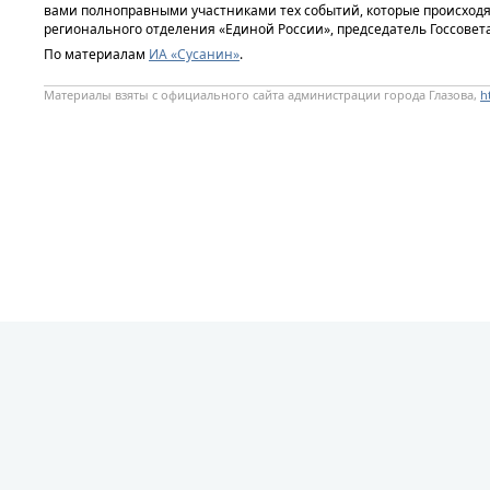
вами полноправными участниками тех событий, которые происходят
регионального отделения «Единой России», председатель Госсовет
По материалам
ИА «Сусанин»
.
Материалы взяты с официального сайта администрации города Глазова,
h