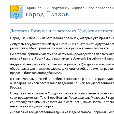
Депутаты Госдумы и сенаторы от Удмуртии встрети
Народные избранники рассказали о законах, которые уже приняли 
Депутаты Государственной Думы России и сенаторы от Удмуртии в
республики. Мероприятие состоялось в региональном Госсовете.
Во встрече приняли участие заместитель руководителя парламентс
нижней палаты Российского парламента Алексей Загребин и Валери
Андрей Исаев рассказал коллегам из районов Удмуртии о том, чт
оборот алкоголя и спиртосодержащих жидкостей, а также поправки
продажи билетов авиадебоширам.
В свою очередь Алексей Загребин познакомил районных руководите
а Валерий Бузилов рассказал о введении Единой государственной
России.
Представители районов Удмуртии рассказали парламентариями и се
свои предложения. Так, Игорь Волков, Председатель Глазовской го
спиртосодержащими жидкостями, в частности, наказывать не тольк
незаконная продажа спирта.
«Коллеги из Государственной Думы из Федерального Собрания Рос