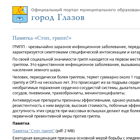
Памятка «Стоп, грипп!»
ГРИПП - чрезвычайно заразное инфекционное заболевание, переда
характеризуется симптомами специфической интоксикации и ката
По своей социальной значимости грипп находится на первом месте 
гриппом. Это единственное инфекционное заболевание, вызываю
населения земного шара.
Человек, периодически болея гриппом, теряет суммарно около 1 г
гриппу и ОРЗ на несколько лет. Это происходит из-за подрыва серд
необратимые поражения сердечно-сосудистой системы, дыхательн
сосудов, пневмонии, трахеобронхиты, менингоэнцефалиты.
Антивирусные препараты признаны эффективными, однако указыва
резистентность к ним вирусов, высокая стоимость, побочные эффек
доступность этих средств при массовых вспышках делают еще боле
первичной превентивной меры против гриппа.
Памятка
Памятка "Стоп, грипп!"
(pdf: 2 MB)
Ежегодная вакцинация признана основной мерой борьбы с эпидем