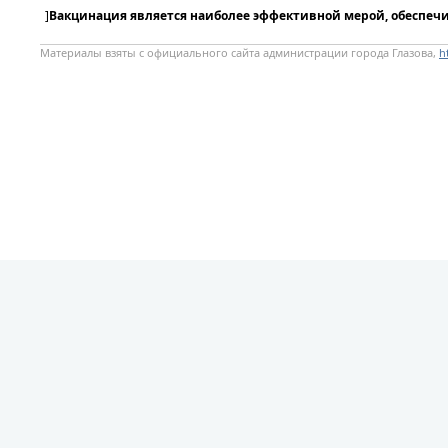
]
Вакцинация является наиболее эффективной мерой, обеспеч
Материалы взяты с официального сайта администрации города Глазова,
h