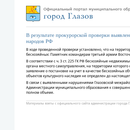
В результате прокурорской проверки выявлен
народов РФ
В ходе проведенной проверки установлено, что на террит
бесхозяйных: Памятник командирам третьей армии Восточно
В соответствии с ч. 3 ст. 225 ГК РФ бесхозяйные недвиж
органа местного самоуправления, на территории которого
заявление о постановке на учет в качестве бесхозяйных о
объектов культурного наследия не определен до настоящег
В связи с выявленными нарушениями Глазовской межрайонн
Администрации муниципального образования к совершению 
полном объеме.
Материалы взяты с официального сайта администрации города Г