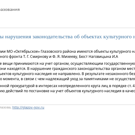
ы нарушения законодательства об объектах культурного 
ории МО «Октябрьское» Глазовского района имеются объекты культурного
го фронта Т. Г. Смирнову и Ф. Я. Михееву, Бюст Наговицына И.А
имые вещи принимаются на учет органом, осуществляющим государственн
 они находятся. В нарушение гражданского законодательства органом мес
бъектов культурного наследия не направлено. В результате незаконного 
о момента, в связи с чем надлежащий уход за памятниками не осуществля
ой прокуратурой в интересах неопределенного круга лиц в порядке ст. 4
действий по постановке на учет объектов культурного наследия в качес
лазова,
http://glazov-gov.ru