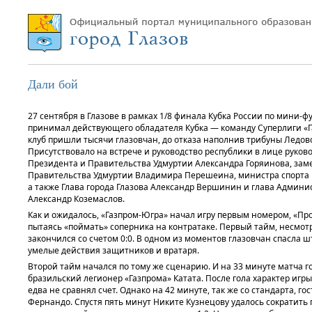
Дали бой
27 сентября в Глазове в рамках 1/8 финала Кубка России по мини-
принимал действующего обладателя Кубка — команду Суперлиги «
клуб пришли тысячи глазовчан, до отказа наполнив трибуны Ледово
Присутствовало на встрече и руководство республики в лице руко
Президента и Правительства Удмуртии Александра Горяинова, зам
Правительства Удмуртии Владимира Перешеина, министра спорта и
а также Глава города Глазова Александр Вершинин и глава Админи
Александр Коземаслов.
Как и ожидалось, «Газпром-Югра» начал игру первым номером, «Про
пытаясь «поймать» соперника на контратаке. Первый тайм, несмот
закончился со счетом 0:0. В одном из моментов глазовчан спасла шт
умелые действия защитников и вратаря.
Второй тайм начался по тому же сценарию. И на 33 минуте матча 
бразильский легионер «Газпрома» Катата. После гола характер игр
едва не сравнял счет. Однако на 42 минуте, так же со стандарта, г
Фернандо. Спустя пять минут Никите Кузнецову удалось сократить