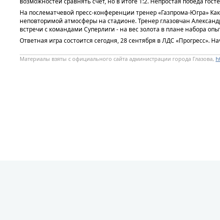
возможностей сравнять счет, но в итоге 1:2. Непростая победа гос
На послематчевой пресс-конференции тренер «Газпрома-Югра» Кака
неповторимой атмосферы на стадионе. Тренер глазовчан Александр 
встречи с командами Суперлиги - на вес золота в плане набора опы
Ответная игра состоится сегодня, 28 сентября в ЛДС «Прогресс». На
Материалы взяты с официального сайта администрации города Глазова,
h