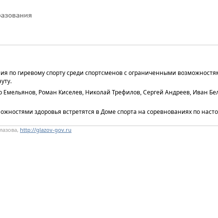
ния по гиревому спорту среди спортсменов с ограниченными возможностями
уту.
Емельянов, Роман Киселев, Николай Трефилов, Сергей Андреев, Иван Бел
ожностями здоровья встретятся в Доме спорта на соревнованиях по настол
лазова,
http://glazov-gov.ru