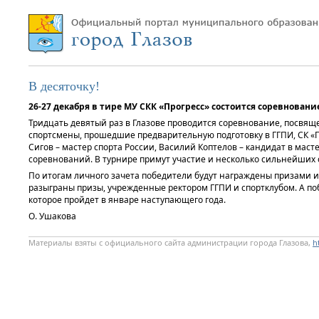
В десяточку!
26-27 декабря в тире МУ СКК «Прогресс» состоится соревновани
Тридцать девятый раз в Глазове проводится соревнование, посвящ
спортсмены, прошедшие предварительную подготовку в ГГПИ, СК «П
Сигов – мастер спорта России, Василий Коптелов – кандидат в мас
соревнований. В турнире примут участие и несколько сильнейших 
По итогам личного зачета победители будут награждены призами и
разыграны призы, учрежденные ректором ГГПИ и спортклубом. А по
которое пройдет в январе наступающего года.
О. Ушакова
Материалы взяты с официального сайта администрации города Глазова,
h