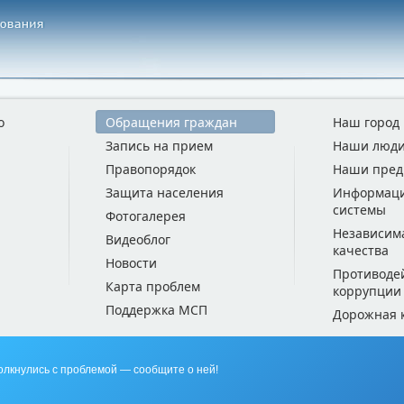
о
Обращения граждан
Наш город
Запись на прием
Наши люд
Правопорядок
Наши пред
Защита населения
Информац
системы
Фотогалерея
Независим
Видеоблог
качества
Новости
Противоде
Карта проблем
коррупции
Поддержка МСП
Дорожная 
олкнулись с проблемой — сообщите о ней!