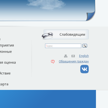
Слабовидящим
и
приятия
ионные
English
Обращения граждан
ая оценка
йствие
карта