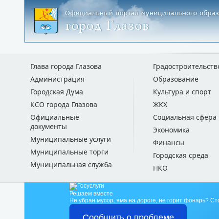
Глава города Глазова
Градостроительств
Администрация
Образование
Городская Дума
Культура и спорт
КСО города Глазова
ЖКХ
Официальные
Социальная сфера
документы
Экономика
Муниципальные услуги
Финансы
Муниципальные торги
Городская среда
Муниципальная служба
НКО
Решаем вместе
Не убран мусор, яма на дороге, не горит фонарь?
Ст
Сообщить о проблеме