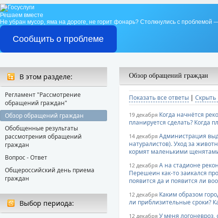
Решаем вместе
Не убран мусор, яма на дороге, не горит фонарь?
Столкнулись с проблемой —
Сообщить о проблеме
В этом разделе:
Обзор обращений граждан
Регламент "Рассмотрение
Показать все ответы
|
Скрыть 
обращений граждан"
Когда начнётся рек
19 декабря
Обзор обращений граждан
планируется сделать? Когда п
Обобщенные результаты
Администрация выде
рассмотрения обращений
14 декабря
натуралистов). Уход за живот
граждан
кормят маленькими щенятами и
Вопрос - Ответ
А на стадионе реко
12 декабря
Общероссийский день приема
Перешеин как-то заикался про
граждан
появится да и появится ли во
Каким образом горо
12 декабря
ли приблизительные сроки? Ка
Выбор периода:
У меня логоневроз,
12 декабря