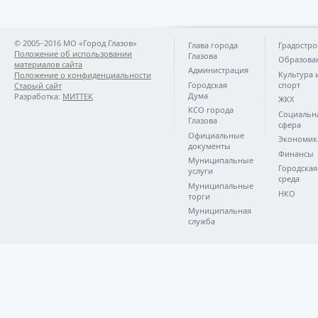
© 2005−2016 МО «Город Глазов»
Глава города
Градостро
Положение об использовании
Глазова
Образова
материалов сайта
Администрация
Культура 
Положение о конфиденциальности
Городская
спорт
Старый сайт
Дума
Разработка:
МИТТЕК
ЖКХ
КСО города
Социальн
Глазова
сфера
Официальные
Экономик
документы
Финансы
Муниципальные
Городская
услуги
среда
Муниципальные
НКО
торги
Муниципальная
служба