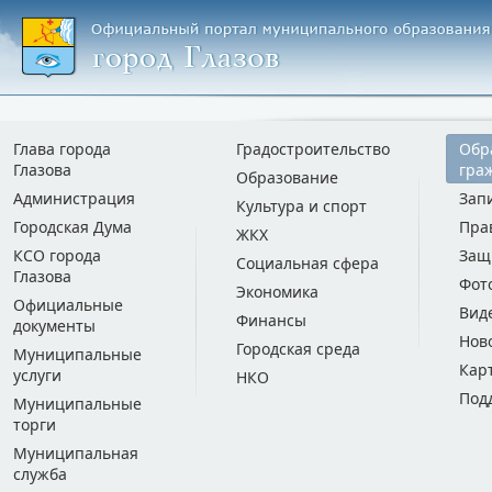
Глава города
Градостроительство
Обр
Глазова
гра
Образование
Администрация
Зап
Культура и спорт
Городская Дума
Пра
ЖКХ
КСО города
Защ
Социальная сфера
Глазова
Фот
Экономика
Официальные
Вид
Финансы
документы
Нов
Городская среда
Муниципальные
Кар
услуги
НКО
Под
Муниципальные
торги
Муниципальная
служба