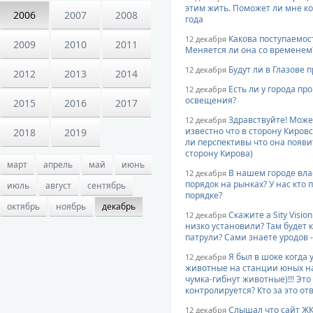
этим жить. Поможет ли мне ко
2006
2007
2008
года
Какова поступаемос
12 декабря
2009
2010
2011
Меняется ли она со временем
Будут ли в Глазове 
12 декабря
2012
2013
2014
Есть ли у города п
12 декабря
освещения?
2015
2016
2017
Здравствуйте! Может
12 декабря
известно что в сторону Кировс
2018
2019
ли перспективы что она появит
сторону Кирова)
март
апрель
май
июнь
В нашем городе вла
12 декабря
порядок на рынках? У нас кто 
июль
август
сентябрь
порядке?
октябрь
ноябрь
декабрь
Скажите а Sity Visi
12 декабря
низко установили? Там будет
патрули? Сами знаете уродов 
Я был в шоке когда 
12 декабря
животные на станции юных на
чумка-гибнут животные)!!! Это
контролируется? Кто за это от
Слышал что сайт Ж
12 декабря