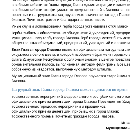
в рабочих кабинетах Главы города, Главы Администрации и замест
в рабочих кабинетах официальных представителей г. Глазова за пр
почетных и нагрудных знаках, вручаемых в качестве награды Глазо
бланках Почетных грамот и благодарственных писем.
Иные случаи использования герба города устанавливаются Главой г
Гербы, эмблемы общественных объединений, учреждений, предпри
муниципальному гербу города Глазова. Герб города может быть исп
общественных объединений, предприятий, учреждений и организа
Знак Главы города Глазова
является официальным нагрудным сим
окружность белого цвета, в которой изображен фрагмент городского
флага Удмуртской Республики с солярным знаком в центре предст
орнаментальная полоса, выполненная методом филигрань. Все цве
собранную из квадратов, выполненную методом штампа.
Муниципальный знак Главы города Глазова вручается старейшим по
Глазова.
Нагрудный знак Главы города Глазова может надеваться во время:
торжественных мероприятий федерального и республиканского ма
официального приема делегации города Глазова Президентом Удмур
торжественных городских мероприятий и праздников;
официального приема делегаций, прибывших в город Глазов;
торжественного приема Почетных граждан города Глазова.
Иные
муниципальн