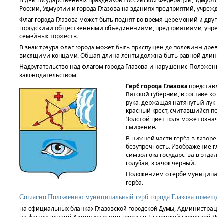
В дни государственных праздников Российской Федерации, Удмурт
России, Удмуртии и города Глазова на зданиях предприятий, учреж
Флаг города Глазова может быть поднят во время церемоний и др
городскими общественными объединениями, предприятиями, учреж
семейных торжеств.
В знак траура флаг города может быть приспущен до половины древ
висящими концами. Общая длина ленты должна быть равной длин
Надругательство над флагом города Глазова и нарушение Положени
законодательством.
Герб города Глазова
представ
Вятской губернии, в составе к
рука, держащая натянутый лук 
красный крест, считавшийся п
Золотой цвет поля может означ
смирение.
В нижней части герба в лазоре
безупречность. Изображение гл
символ ока государства в отда
голубая, зрачок черный.
Положением о гербе муниципал
герба.
Согласно Положению муниципальный герб города Глазова помеща
на официальных бланках Глазовской городской Думы, Администрац
на фасаде зданий Администрации города и Глазовской городской Д