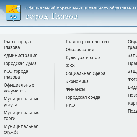
Глава города
Градостроительство
Обр
Глазова
гра
Образование
Администрация
Зап
Культура и спорт
Городская Дума
Пра
ЖКХ
КСО города
Защ
Социальная сфера
Глазова
Фот
Экономика
Официальные
Вид
Финансы
документы
Нов
Городская среда
Муниципальные
Кар
услуги
НКО
Под
Муниципальные
торги
Муниципальная
служба