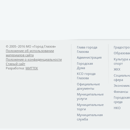
© 2005−2016 МО «Город Глазов»
Глава города
Градостро
Положение об использовании
Глазова
Образова
материалов сайта
Администрация
Культура 
Положение о конфиденциальности
Городская
спорт
Старый сайт
Дума
Разработка:
МИТТЕК
ЖКХ
КСО города
Социальн
Глазова
сфера
Официальные
Экономик
документы
Финансы
Муниципальные
Городская
услуги
среда
Муниципальные
НКО
торги
Муниципальная
служба