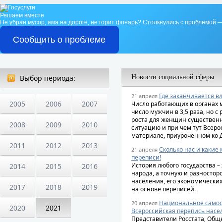
Решаем вместе
Не убран мусор, яма на дороге, не горит фонарь?
Столкнулись с проблемой —
Сообщить о проблеме
Выбор периода:
Новости социальной сферы
Где заканчивается 
21 апреля
2005
2006
2007
Число работающих в органах
число мужчин в 3,5 раза, но 
роста для женщин существенн
2008
2009
2010
ситуацию и при чем тут Всер
материале, приуроченном ко 
2011
2012
2013
Сколько нас и какие 
21 апреля
переписи!
История любого государства – 
2014
2015
2016
народа, а точную и разносто
населения, его экономически
2017
2018
2019
на основе переписей.
Национальное само
20 апреля
2020
2021
Всероссийская перепись насе
Представители Росстата, Общ