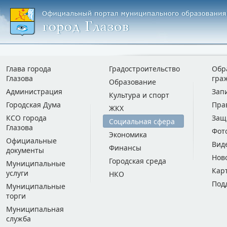
Глава города
Градостроительство
Обр
Глазова
гра
Образование
Администрация
Зап
Культура и спорт
Городская Дума
Пра
ЖКХ
КСО города
Защ
Социальная сфера
Глазова
Фот
Экономика
Официальные
Вид
Финансы
документы
Нов
Городская среда
Муниципальные
Кар
услуги
НКО
Под
Муниципальные
торги
Муниципальная
служба