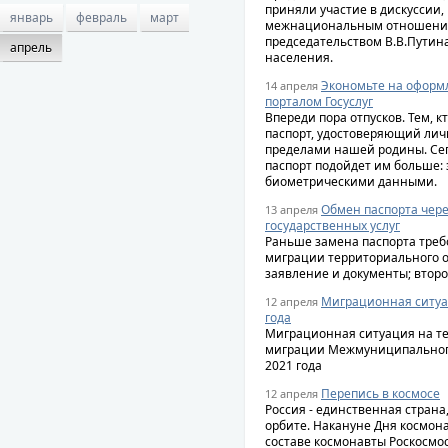
приняли участие в дискуссии
январь
февраль
март
межнациональным отношениям
председательством В.В.Путин
апрель
населения.
Экономьте на оформ
14 апреля
порталом Госуслуг
Впереди пора отпусков. Тем, 
паспорт, удостоверяющий лич
пределами нашей родины. Сег
паспорт подойдет им больше: 
биометрическими данными.
Обмен паспорта чер
13 апреля
государственных услуг
Раньше замена паспорта треб
миграции территориального ор
заявление и документы; второ
Миграционная ситуац
12 апреля
года
Миграционная ситуация на те
миграции Межмуниципального 
2021 года
Перепись в космосе
12 апреля
Россия - единственная страна
орбите. Накануне Дня космона
составе космонавты Роскосмос