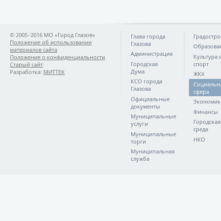
© 2005−2016 МО «Город Глазов»
Глава города
Градостро
Положение об использовании
Глазова
Образова
материалов сайта
Администрация
Культура 
Положение о конфиденциальности
Городская
спорт
Старый сайт
Дума
Разработка:
МИТТЕК
ЖКХ
КСО города
Социальн
Глазова
сфера
Официальные
Экономик
документы
Финансы
Муниципальные
Городская
услуги
среда
Муниципальные
НКО
торги
Муниципальная
служба